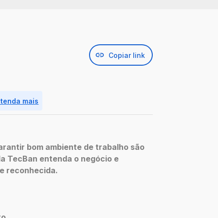
Copiar link
ntenda mais
garantir bom ambiente de trabalho são
 da TecBan entenda o negócio e
 e reconhecida.
to.