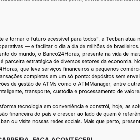
te e tornar o futuro acessível para todos", a Tecban atua n
ooperativas — e facilitar o dia a dia de milhões de brasilei
ento do mundo, o Banco24Horas, presente na vida de mais
é parceira estratégica de diversos setores da economia. 
Horas, que leva serviços financeiros a pequenos comércio
nsações completas em um só ponto: depósitos sem envelo
uções de gestão de ATMs como o ATMManager, entre outras
teligente, transporte, custódia e processamento de valore
nsforma tecnologia em conveniência e constrói, hoje, as s
são financeira do país e crescer ao lado de quem é referê
ban ou visite nossas redes sociais. Mais que perto, present
CARREIRA, FAÇA ACONTECER!